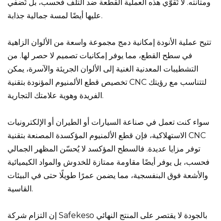
ومتانته. لا تُقوّي هذه العملية القطعة ضد التلف فحسب، بل تُضفي
عليها أيضًا لمسة جمالية جذابة.
تتيح عملية الأنودة إمكانية دمج مجموعة واسعة من الألوان الزاهية
في سطح القطع، مما يوفر إمكانيات تصميم لا حصر لها. من
التشطيبات المعدنية الغنية إلى الألوان الجريئة والآسرة، يمكن
تخصيص قطع الألمنيوم المؤنودة بتقنية CNC لتتناسب مع رؤيتك
الفريدة وهوية علامتك التجارية.
سواء كنت تعمل في صناعة السيارات أو الطيران أو الإلكترونيات
الاستهلاكية، فإن قطع الألمنيوم المؤكسدة المصنعة بتقنية CNC
توفر مزايا عديدة. فالسطح المؤكسد لا يُحسّن المظهر الجمالي
فحسب، بل يوفر أيضًا مقاومة ممتازة للخدوش والمواد الكيميائية
والأشعة فوق البنفسجية، مما يضمن عمرًا طويلًا حتى في البيئات
القاسية.
إن التزام شركة Safekeso بالجودة لا يقتصر على المنتج النهائي