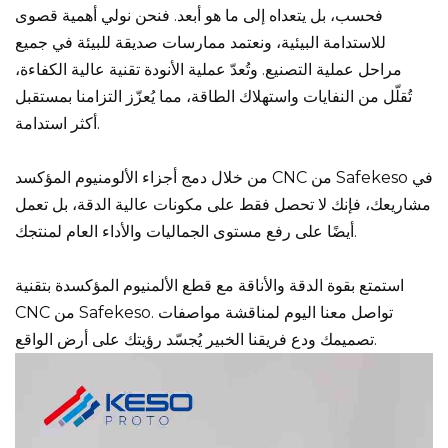
فحسب، بل يتعداه إلى ما هو أبعد. فنحن نولي أهمية قصوى
للاستدامة البيئية، ونعتمد ممارسات صديقة للبيئة في جميع
مراحل عملية التصنيع. وتُعدّ عملية الأنودة تقنية عالية الكفاءة،
تُقلّل من النفايات واستهلاك الطاقة، مما يُعزّز التزامنا بمستقبل
أكثر استدامة.
من خلال دمج أجزاء الألومنيوم المؤكسد CNC من Safekeso في
مشاريعك، فإنك لا تحصل فقط على مكونات عالية الدقة، بل تعمل
أيضًا على رفع مستوى الجماليات والأداء العام لمنتجك.
استمتع بقوة الدقة والأناقة مع قطع الألمنيوم المؤكسدة بتقنية
CNC من Safekeso. تواصل معنا اليوم لمناقشة مواصفات
تصميمك ودع فريقنا الخبير يُجسّد رؤيتك على أرض الواقع.