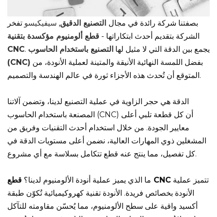
بصفتنا شركة رائدة في مجال
التصنيع الدقيق
,
سيفيكيسو
تفخر
الشركة بتقديم أحدث ابتكاراتها -
قطع ألومنيوم مؤكسدة بتقنية
. يجمع بين الدقة التي لا مثيل لها
التصنيع باستخدام الحاسوب
CNC
بفضل اللمسة النهائية الأنيقة والمتينة لعملية الأنودة، من
(CNC)
المتوقع أن تُحدث هذه الأجزاء ثورة في عالم الهندسة والتصميم.
الدقة هي حجر الزاوية في عملية التصنيع لدينا، وتضمن آلاتنا
المصنعة باستخدام الحاسوب (CNC) أن كل قطعة تلبي أعلى
معايير الجودة. من خلال استخدام أحدث التقنيات وفريق من
المشغلين ذوي المهارات العالية، نضمن أعلى مستويات الدقة في
كل تفصيل، مما ينتج عنه قطع تتكامل بسلاسة مع أي مشروع.
تتميز عملية
قطع CNC
ما الذي يميز عملية أنودة الألومنيوم لدينا؟
الأنودة بخصائص فريدة. الأنودة تقنية كهروكيميائية تُكوّن طبقة
أكسيد واقية على سطح الألومنيوم، مما يُحسّن مقاومته للتآكل