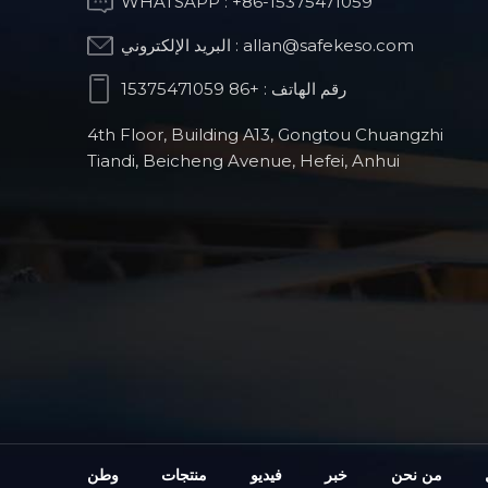
WHATSAPP :
+86-15375471059
allan@safekeso.com
البريد الإلكتروني :
رقم الهاتف :
+86 15375471059
قطع غيار الطحن
باستخدام الحاسوب
4th Floor, Building A13, Gongtou Chuangzhi
(CNC) للروبوتات
Tiandi, Beicheng Avenue, Hefei, Anhui
الشبيهة بالبشر
منتجات الروبوتات
الجراحية لتقويم العظام
قطع غيار السيارات
الدقيقة المصنعة
باستخدام الحاسوب
من نحن
خبر
فيديو
منتجات
وطن