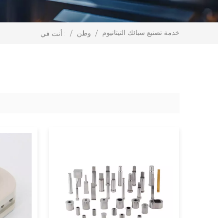
خدمة تصنيع سبائك التيتانيوم
/
وطن
/
أنت في :