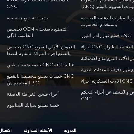
للروبوتات الشبيهة بالبشر
CNC
ر السيارات الدقيقة المصنعة
خدمات تصنيع مخصصة
باستخدام الحاسوب
تخصيص OEM التصنيع باستخدام
قطع غيار رادار الليزر CNC
الحاسب الآلي
أجزاء CNC الدقيقة للطيران
مخصص CNC النموذج الأولي السريع
بالقطع أجزاء الفولاذ المقاوم للصدأ
 الآلات البترولية والكيميائية
خدمة ضبط / طحن CNC عالية الدقة
 غيار دقيقة للمعدات الطبية
خدمات تصنيع مخصصة بالقطع CNC
المعتمدة من ISO
س والكشف عن أجزاء التحكم
أجزاء طحن الخراطة الدقيقة
CNC
خدمة تصنيع سبائك التيتانيوم
المدونة
الأسئلة المتداولة
الاتصال