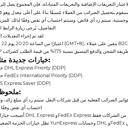
للوجستية، سيتم رد أي فائض، وسيتم احتساب أي نقص وفقًا لذلك. للمزي
التفاصيل، يُرجى زيارة الرابط التالي:
لقد تم إجراء التعديلات التالية:
اعتبارًا من السا
خيارات جديدة متاحة:
· خدمة DHL Express Priority (DDP)
· خدمة FedEx International Priority (DDP)
PS Express Saver (DDP)
ملحوظات:
فواتير الضرائب الفعلية من قِبل شركات النقل. سيتم رد أي مبلغ زائد، و
احتساب أي نقص وفقًا لذلك.