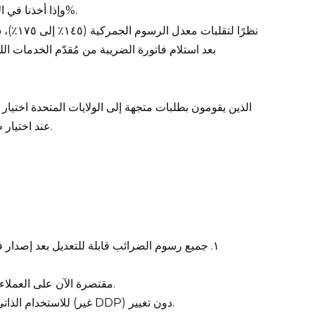
وإذا أخذنا في الاعتبار التعريفات الإضافية والتعريفات المتبادلة، فإن المجموع يصل إلى 145%.
بعد استلام فاتورة الضريبة من مُقدّم الخدمات ا
DDP عند اختيار طريقة الشحن والدفع المسبق بنسبة 175% من قيمة الطلب كضرائب.
١. جميع رسوم الضرائب قابلة للتعديل بعد إصدار 
2. أصبحت خيارات DHL Express وFedEx Express مقتصرة الآن على العملاء من الشركات فقط.
3. تظل خيارات الحزمة الصغيرة YunExpress وحسابات DHL وFedEx للاستخدام الذاتي (غير DDP) دون تغيير.