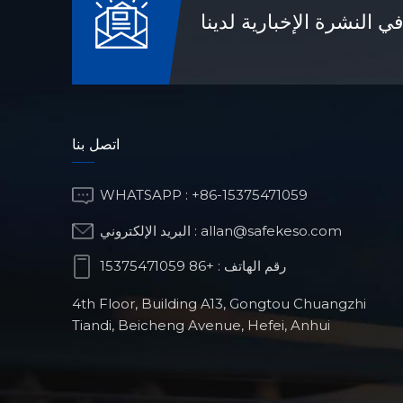
 النشرة الإخبارية لدينا
قطع غيار الطحن
باستخدام الحاسوب
(CNC) للروبوتات
اتصل بنا
الشبيهة بالبشر
منتجات الروبوتات
WHATSAPP :
+86-15375471059
الجراحية لتقويم العظام
allan@safekeso.com
البريد الإلكتروني :
رقم الهاتف :
+86 15375471059
قطع غيار السيارات
الدقيقة المصنعة
4th Floor, Building A13, Gongtou Chuangzhi
باستخدام الحاسوب
Tiandi, Beicheng Avenue, Hefei, Anhui