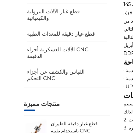
قطع غيار الآلات البترولية
نظرًا لتقلبات معدل الرسوم الجمركية (١٤٥٪ إلى ١٧٥٪)، سنقوم بتحصيل الضرائب من العملاء مُسبقًا بناءً على أعلى معدل وهو ١٧٥٪.
والكيميائية
د من
قطع غيار دقيقة للمعدات الطبية
عة 20:20 يوم 22 أبريل (GMT+8)، يتعين على عملاء B2C الذين يقومون بطلبات متجهة إلى الولايات المتحدة اختيار
الآلات العسكرية أجزاء CNC
الدقيقة
القياس والكشف عن أجزاء
التحكم CNC
· U
منتجات مميزة
سيتم
قطع غيار دقيقة للطيران
باستخدام تقنية CNC