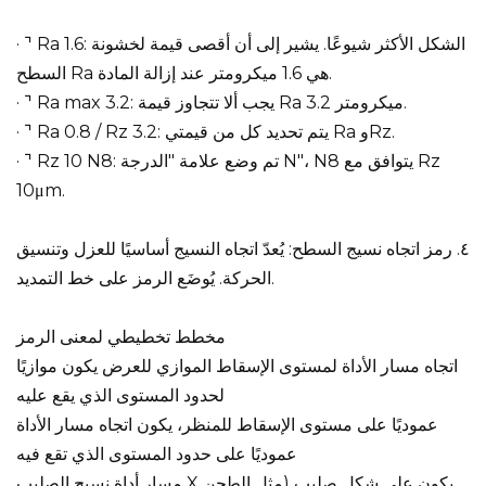
· ⌝ Ra 1.6: الشكل الأكثر شيوعًا. يشير إلى أن أقصى قيمة لخشونة
السطح Ra هي 1.6 ميكرومتر عند إزالة المادة.
· ⌝ Ra max 3.2: يجب ألا تتجاوز قيمة Ra 3.2 ميكرومتر.
· ⌝ Ra 0.8 / Rz 3.2: يتم تحديد كل من قيمتي Ra وRz.
· ⌝ Rz 10 N8: تم وضع علامة "الدرجة N"، N8 يتوافق مع Rz
10μm.
٤. رمز اتجاه نسيج السطح: يُعدّ اتجاه النسيج أساسيًا للعزل وتنسيق
الحركة. يُوضَع الرمز على خط التمديد.
مخطط تخطيطي لمعنى الرمز
اتجاه مسار الأداة لمستوى الإسقاط الموازي للعرض يكون موازيًا
لحدود المستوى الذي يقع عليه
عموديًا على مستوى الإسقاط للمنظر، يكون اتجاه مسار الأداة
عموديًا على حدود المستوى الذي تقع فيه
مسار أداة نسيج الصليب X يكون على شكل صليب (مثل الطحن