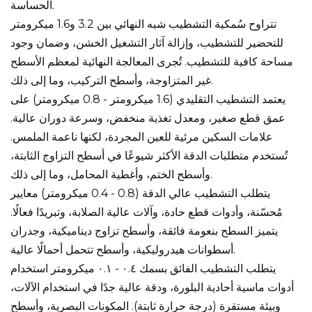
الحساسة.
تتراوح سُمكية التشطيب شبه النهائي بين 3.2 و1.6 ميكرومتر
للتحضير للتشطيب، وإزالة آثار التشغيل الخشن، وضمان وجود
مساحة كافية للتشطيب. تُجرى المعالجة النهائية لمعظم الأسطح
غير المتزاوجة، وأسطح التركيب، وما إلى ذلك.
يعتمد التشطيب التقليدي (1.6 ميكرومتر - 0.8 ميكرومتر) على
عمق قطع صغير، ومعدل تغذية منخفض، وسرعة دوران عالية.
علامات السكين مرئية للعين المجردة، لكنها ناعمة الملمس.
تُستخدم متطلبات الدقة الأكثر شيوعًا في أسطح التزاوج الثابتة،
وأسطح الختم، وأغطية المحامل، وما إلى ذلك.
يتطلب التشطيب عالي الدقة (0.8 - 0.4 ميكرومتر) معايير
مُحسّنة، وأدوات قطع حادة، وآلات عالية الصلابة، وتبريدًا فعالًا.
يتميز السطح بنعومة فائقة، وأسطح تزاوج ديناميكية، وجدران
أسطوانات هيدروليكية، وأسطح تتحمل أحمالًا عالية.
يتطلب التشطيب الفائق بسمك ٠.٤ - ٠.١ ميكرومتر استخدام
أدوات ماسية أحادية البلورة، ودقة عالية جدًا في استخدام الآلات،
وبيئة مستقرة (درجة حرارة ثابتة). المكونات البصرية، وأسطح