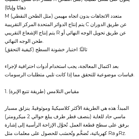
ذهابًا وإيابًا)
M متعدد الاتجاهات بدون اتجاه مهيمن (مثل الطحن النقطي)
يتم إنتاج الدوائر المتحدة المركز التقريبية C عن طريق الدوران
يتم إنتاج الإشعاع التقريبي R عن طريق تحويل الوجه النهائي أو
طحن الوجه النهائي.
ثالثًا: اختبار خشونة السطح (كيفية التحقق)
بعد اكتمال المعالجة، يجب استخدام أدوات احترافية لإجراء
قياسات موضوعية للتحقق مما إذا كانت تلبي متطلبات الرسومات.
1. مقياس التلامس (طريقة تتبع الإبرة)
المبدأ: هذه هي الطريقة الأكثر كلاسيكيةً وموثوقيةً. ينزلق مسبار
ماسي حاد للغاية (بنصف قطر طرف يبلغ حوالي 2 ميكرومتر)
برفق على سطح قطعة العمل. تُحوَّل الإزاحة الرأسية إلى إشارة
كهربائية، تُضخَّم وتُحسَب للحصول على معلمات مثل Ra وRz.