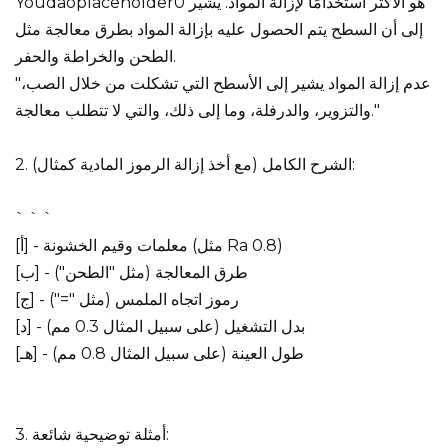
Youdaoplaceholder0 هو الأكثر استخدامًا لإزالة المواد. يشير
إلى أن السطح يتم الحصول عليه بإزالة المواد بطرق معالجة مثل
الطحن والخراطة والحفر.
"عدم إزالة المواد يشير إلى الأسطح التي تشكلت من خلال الصب،
والتزوير، والدرفلة، وما إلى ذلك، والتي لا تتطلب معالجة."
2. الشرح الكامل (مع أخذ إزالة الرموز المادية كمثال):
` ` `
[أ] - معلمات وقيم الخشونة (مثل Ra 0.8)
[ب] - طرق المعالجة (مثل "الطحن")
[ج] - رموز اتجاه الملمس (مثل "=")
[د] - بدل التشغيل (على سبيل المثال 0.3 مم)
[هـ] - طول العينة (على سبيل المثال 0.8 مم)
3. أمثلة توضيحية شائعة: