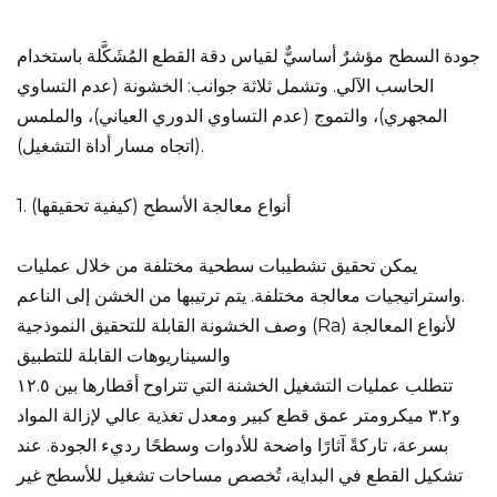
جودة السطح مؤشرٌ أساسيٌّ لقياس دقة القطع المُشَكَّلة باستخدام
الحاسب الآلي. وتشمل ثلاثة جوانب: الخشونة (عدم التساوي
المجهري)، والتموج (عدم التساوي الدوري العياني)، والملمس
(اتجاه مسار أداة التشغيل).
1. أنواع معالجة الأسطح (كيفية تحقيقها)
يمكن تحقيق تشطيبات سطحية مختلفة من خلال عمليات
واستراتيجيات معالجة مختلفة. يتم ترتيبها من الخشن إلى الناعم.
وصف الخشونة القابلة للتحقيق النموذجية (Ra) لأنواع المعالجة
والسيناريوهات القابلة للتطبيق
تتطلب عمليات التشغيل الخشنة التي تتراوح أقطارها بين ١٢.٥
و٣.٢ ميكرومتر عمق قطع كبير ومعدل تغذية عالي لإزالة المواد
بسرعة، تاركةً آثارًا واضحة للأدوات وسطحًا رديء الجودة. عند
تشكيل القطع في البداية، تُخصص مساحات تشغيل للأسطح غير