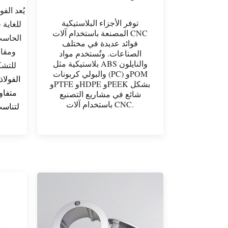
يُعد الف
توفر الأجزاء البلاستيكية
للغاية 
المصنعة باستخدام آلات CNC
الحاسب 
فوائد عديدة في مختلف
ومقاو
الصناعات. وتُستخدم مواد
بلاستيكية مثل ABS والنايلون
للتشك
والبولي كربونات (PC) وPOM
الفولا
وPTFE وHDPE وPEEK بشكل
متفاو
شائع في مشاريع التصنيع
باستخدام آلات CNC.
لتناسب