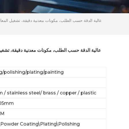
g/polishing/plating/painting
/ stainless steel/ brass / copper / plastic
.05mm
DM
\Powder Coating\Plating\Polishing