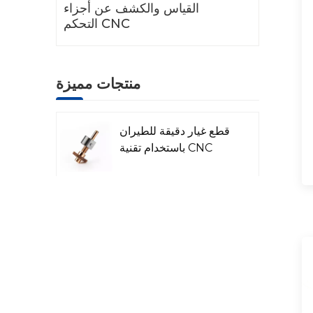
القياس والكشف عن أجزاء
التحكم CNC
منتجات مميزة
قطع غيار دقيقة للطيران
باستخدام تقنية CNC
قطع غيار رادار الليزر
المصنعة باستخدام
الحاسوب
قطع غيار الآلات البترولية
والكيميائية