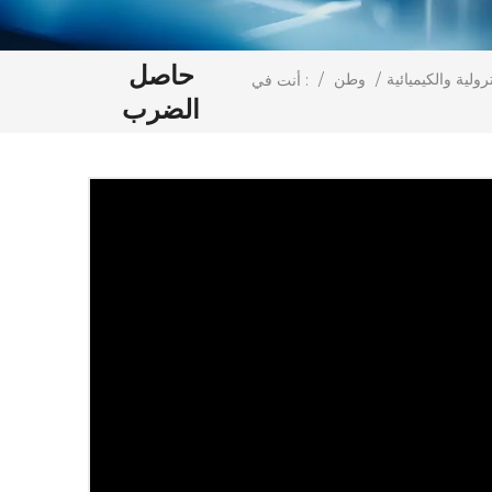
حاصل
رولية والكيميائية
/
وطن
/
أنت في :
الضرب