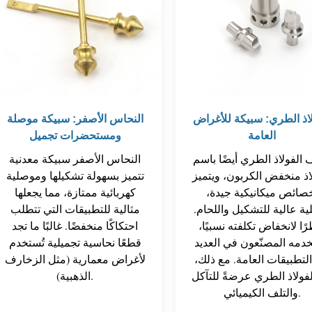
لاذ الطري: سبيكة للأغراض
النحاس الأصفر: سبيكة موصلة
العامة
ومستحضرات تجميل
 الفولاذ الطري أيضًا باسم
النحاس الأصفر سبيكة معدنية
اذ منخفض الكربون، ويتميز
تتميز بسهولة تشكيلها وموصلية
صائص ميكانيكية جيدة،
كهربائية ممتازة، مما يجعلها
ية عالية للتشكيل واللحام.
مثالية للتطبيقات التي تتطلب
ًا لانخفاض تكلفته نسبيًا،
احتكاكًا منخفضًا. غالبًا ما تجد
دمه المصنّعون في العديد
قطعًا نحاسية تجميلية تُستخدم
لتطبيقات العامة. مع ذلك،
لأغراض معمارية (مثل الزخارف
 الفولاذ الطري عرضةً للتآكل
الذهبية).
والتلف الكيميائي.