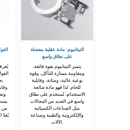
التيتانيوم: مادة عقلية مفضلة
الفو
على نطاق واسع
يتميز التيتانيوم بقوة فائقة،
يُعرف
ومقاومة ممتازة للتآكل، وقوة
الفول
نوعية عالية، ومتانة، وقابلية
بخ
للحام. لذا فهو مادة شائعة
وقابل
الاستخدام، تُستخدم على نطاق
ونظر
واسع في العديد من المجالات
يستخ
مثل الصناعات الكيميائية
من ا
والإلكترونية والطبية وصناعة
يُعدّ
الآلات.