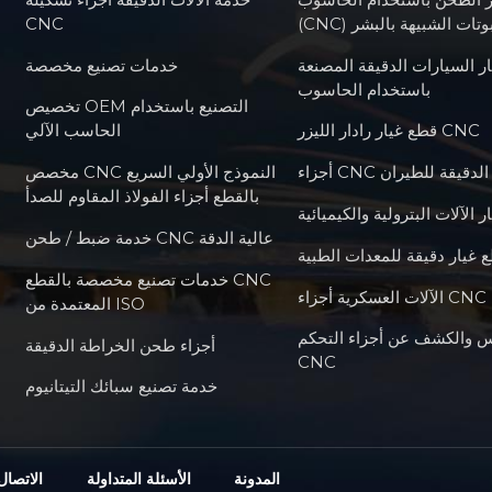
للروبوتات الشبيهة بالبشر
CNC
ر السيارات الدقيقة المصنعة
خدمات تصنيع مخصصة
باستخدام الحاسوب
تخصيص OEM التصنيع باستخدام
قطع غيار رادار الليزر CNC
الحاسب الآلي
أجزاء CNC الدقيقة للطيران
مخصص CNC النموذج الأولي السريع
بالقطع أجزاء الفولاذ المقاوم للصدأ
 الآلات البترولية والكيميائية
خدمة ضبط / طحن CNC عالية الدقة
 غيار دقيقة للمعدات الطبية
خدمات تصنيع مخصصة بالقطع CNC
المعتمدة من ISO
س والكشف عن أجزاء التحكم
أجزاء طحن الخراطة الدقيقة
CNC
خدمة تصنيع سبائك التيتانيوم
المدونة
الأسئلة المتداولة
الاتصال