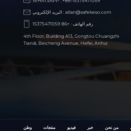
WHATSAPP :
+86-15375471059
allan@safekeso.com
البريد الإلكتروني :
رقم الهاتف :
+86 15375471059
قطع غيار الطحن
باستخدام الحاسوب
4th Floor, Building A13, Gongtou Chuangzhi
(CNC) للروبوتات
Tiandi, Beicheng Avenue, Hefei, Anhui
الشبيهة بالبشر
منتجات الروبوتات
الجراحية لتقويم العظام
قطع غيار السيارات
الدقيقة المصنعة
باستخدام الحاسوب
من نحن
خبر
فيديو
منتجات
وطن