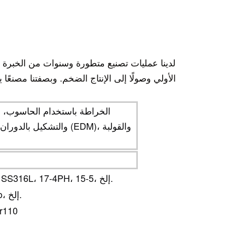
لدينا عمليات تصنيع متطورة وسنوات من الخبرة ا
الأولي وصولًا إلى الإنتاج الضخم. وبصفتنا مصنعًا
الخراطة باستخدام الحاسوب، وا
والتشكيل بالدوران، وقط
الفولاذ المقاوم للصدأ: SUS303، SUS304، SS316، SS316L، 17-4PH، 15-5، إلخ.
الفولاذ: 1214L/1215/1045/4140/SCM440/40CrMo، إلخ.
النحاس