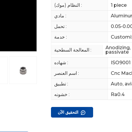
1 piece
النظام (موك) :
Aluminum,
مادي :
0.05-0.
تحمل :
Customiz
خدمة :
Anodizing, 
المعالجة السطحية :
passivate
ISO9001
شهاده :
Cnc Mac
اسم العنصر :
Auto, avi
تطبيق :
Ra0.4
خشونه :
التحقيق الآن