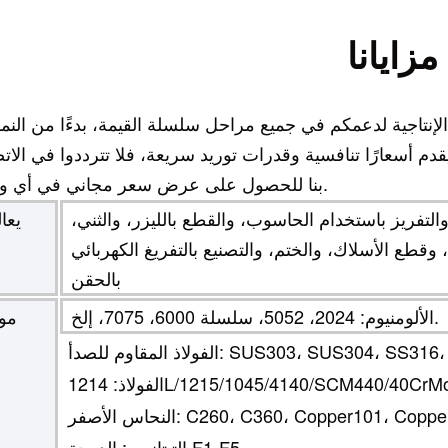
مزايانا
لإنتاجية لدعمكم في جميع مراحل سلسلة القيمة، بدءًا من النم
 يقدم أسعارًا تنافسية وقدرات توريد سريعة، فلا تترددوا في الات
بنا للحصول على عرض سعر مجاني في أي وقت.
لتفريز باستخدام الحاسوب، والقطع بالليزر، والثني،
يعا
ع الأسلاك، والختم، والتصنيع بالتفريغ الكهربائي (EDM)، والقولبة
بالحقن
الألومنيوم: 2024، 5052، سلسلة 6000، 7075، إلخ.
موا
 الأصفر: C260، C360، Copper101، Copper110
التيتانيوم: الدرجة F1-F5