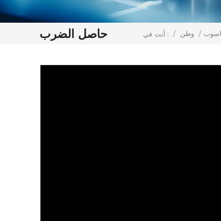
حاصل الضرب
حاسوب
/
وطن
/
أنت في :