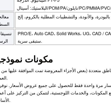
معالج
السط
PRO/E، Auto CAD، Solid Works، UG، CA، جميع الرسومات
تنسيقا
ستبقى سرية.
الرس
مكونات نموذجي
 مناطق متعددة (بعض الأجزاء المعروضة تمت الموافقة عليها من 
العميل).
تفسار مرة واحدة فقط للحصول على جميع عروض الأسعار. نوفر
 المكونات، والخدمات اللوجستية، لتتمكن من التركيز على أعم
الأساسية.