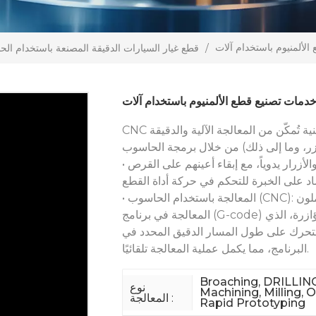
/
قطع غيار السيارات الدقيقة المصنعة باستخدام ال
CNC هو اختصار لـ "التحكم العددي بالحاسوب". ببساطة، هي تقنية تُمكّن من المعالجة الآلية والدقيقة
• المعالجة التقليدية: تتطلب عمالاً مهرة لتشغيل عجلة اليد والأزرار يدوياً، مع إبقاء أعينهم على القرص
• المعالجة باستخدام الحاسوب (CNC): يقوم العاملون (مبرمجو/مشغلو آلات CNC) بكتابة تعليمات
المعالجة في برنامج (G-code) وإدخالها إلى الحاسوب. يتحكم الحاسوب في محرك المؤازرة، الذي
لتتحرك على طول المسار الدقيق المحدد في
البرنامج، مما يكمل عملية المعالجة تلقائيًا.
Broaching, DRILLING
نوع
Machining, Milling, 
المعالجة :
Rapid Prototyping