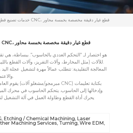
خدمات تصنيع قطع الألمنيوم باستخدام آلات CNC، قطع غيار دقيقة مخصصة بخمسة محاور
خدمات تصنيع قطع الألمنيوم باستخدام آلات CNC، قطع غيار دقيقة مخصصة بخمسة محاور
للآلات (مثل المخارط، وآلات التفريز، وآلات القطع بالليزر، وما إلى ذلك) من خلال برمجة الحاسوب.
والاعتماد على الخبرة للتحكم في حركة أداة القطع.
يحرك أداة القطع وطاولة العمل في آلة التشغيل 
, Etching / Chemical Machining, Laser
Other Machining Services, Turning, Wire EDM,