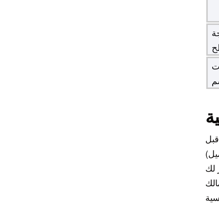
(CNC) للروبوتات
الشبيهة بالبشر
ة
منتجات الروبوتات
ح
الجراحية لتقويم العظام
ت
م
قطع غيار السيارات
الدقيقة المصنعة
ة
باستخدام الحاسوب
قبل
 لك
الك