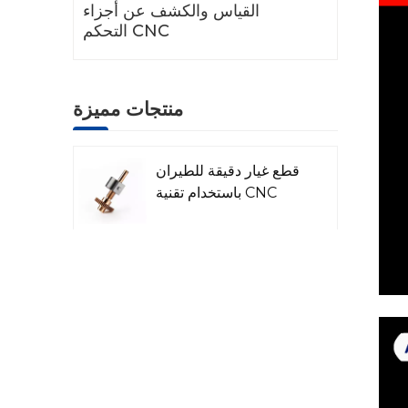
القياس والكشف عن أجزاء
التحكم CNC
منتجات مميزة
قطع غيار دقيقة للطيران
باستخدام تقنية CNC
قطع غيار رادار الليزر
المصنعة باستخدام
الحاسوب
قطع غيار الآلات البترولية
والكيميائية