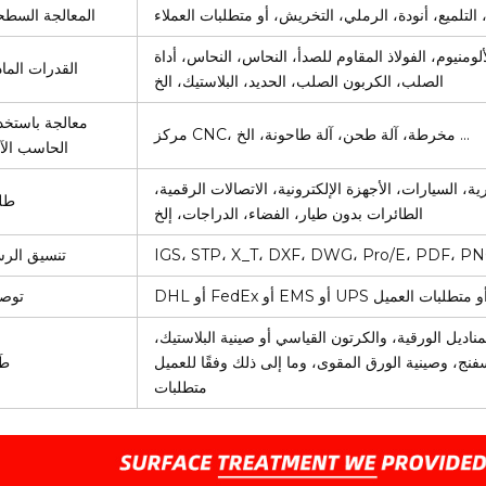
 التلميع، أنودة، الرملي، التخريش، أو متطلبات العملاء
المعالجة السطح
لومنيوم، الفولاذ المقاوم للصدأ، النحاس، النحاس، أداة
القدرات الماد
الصلب، الكربون الصلب، الحديد، البلاستيك، الخ
معالجة باستخد
مركز CNC، مخرطة، آلة طحن، آلة طاحونة، الخ ...
الحاسب الآ
ية، السيارات، الأجهزة الإلكترونية، الاتصالات الرقمية،
طل
الطائرات بدون طيار، الفضاء، الدراجات، إلخ
IGS، STP، X_T، DXF، DWG، Pro/E، PDF، P
تنسيق الر
DH أو FedEx أو EMS أو UPS أو متطلبات العميل
توص
ديل الورقية، والكرتون القياسي أو صينية البلاستيك،
فنج، وصينية الورق المقوى، وما إلى ذلك وفقًا للعميل
طَ
متطلبات