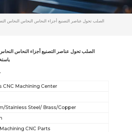
باستخ
خ
is CNC Machining Center
/Stainless Steel/ Brass/Copper
m
Machining CNC Parts