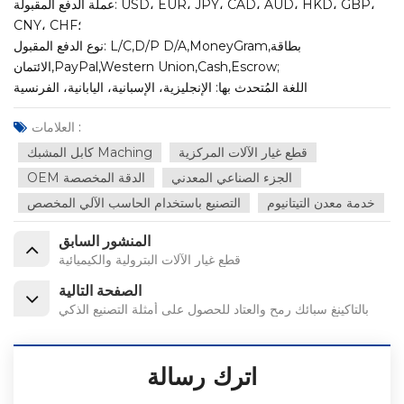
عملة الدفع المقبولة: USD، EUR، JPY، CAD، AUD، HKD، GBP،
CNY، CHF؛
نوع الدفع المقبول: L/C,D/P D/A,MoneyGram,بطاقة
الائتمان,PayPal,Western Union,Cash,Escrow;
اللغة المُتحدث بها: الإنجليزية، الإسبانية، اليابانية، الفرنسية
العلامات :
قطع غيار الآلات المركزية
كابل المشبك Maching
الجزء الصناعي المعدني
OEM الدقة المخصصة
خدمة معدن التيتانيوم
التصنيع باستخدام الحاسب الآلي المخصص
المنشور السابق
قطع غيار الآلات البترولية والكيميائية
الصفحة التالية
بالتاكينغ سبائك رمح والعتاد للحصول على أمثلة التصنيع الذكي
اترك رسالة