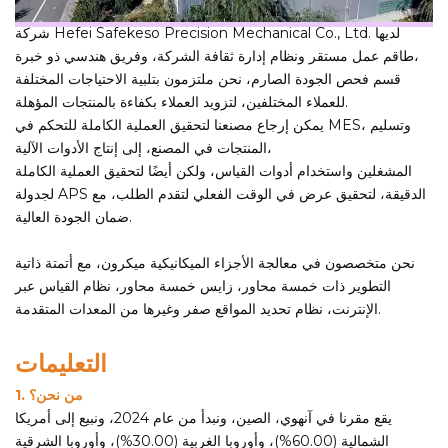
شركة Hefei Safekeso Precision Mechanical Co., Ltd. لديها
طاقم عمل مستقر ونظام إدارة ثقافة الشركة، وفريق هندسي ذو خبرة،
قسم فحص الجودة الصارم، نحن ملتزمون بتلبية الاحتياجات المختلفة
للعملاء المختلفين، لتزويد العملاء بكفاءة بالمنتجات المؤهلة.
يمكن إرجاع مصنعنا لتحقيق العملية الكاملة للتحكم في MES، وتسليم
المنتجات في المصنع، إلى إنتاج الأدوات الآلية،
المشغلين واستخدام أدوات القياس، ولكن أيضًا لتحقيق العملية الكاملة
لجدولة APS الدقيقة، لتحقيق عرض في الوقت الفعلي لتقدم الطلب، مع
ضمان الجودة العالية.
نحن متخصصون في معالجة الأجزاء الميكانيكية ميكرون، مع أتمتة ذاتية
التطوير ذات خمسة محاور، زايس خمسة محاور، نظام القياس عبر
الإنترنت، نظام تحديد المواقع صفر وغيرها من المعدات المتقدمة.
التعليمات
1. من نحن؟
يقع مقرنا في آنهوي، الصين، ونبدأ من عام 2024، ونبيع إلى أمريكا
الشمالية (60.00%)، وأوروبا الغربية (30.00%)، وأوروبا الشرقية