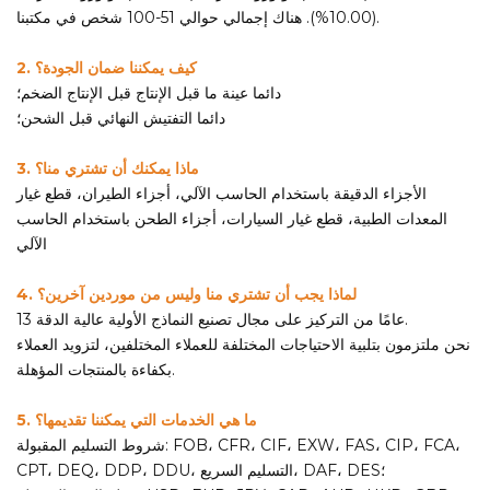
(10.00%). هناك إجمالي حوالي 51-100 شخص في مكتبنا.
2. كيف يمكننا ضمان الجودة؟
دائما عينة ما قبل الإنتاج قبل الإنتاج الضخم؛
دائما التفتيش النهائي قبل الشحن؛
3. ماذا يمكنك أن تشتري منا؟
الأجزاء الدقيقة باستخدام الحاسب الآلي، أجزاء الطيران، قطع غيار
المعدات الطبية، قطع غيار السيارات، أجزاء الطحن باستخدام الحاسب
الآلي
4. لماذا يجب أن تشتري منا وليس من موردين آخرين؟
13 عامًا من التركيز على مجال تصنيع النماذج الأولية عالية الدقة.
نحن ملتزمون بتلبية الاحتياجات المختلفة للعملاء المختلفين، لتزويد العملاء
بكفاءة بالمنتجات المؤهلة.
5. ما هي الخدمات التي يمكننا تقديمها؟
شروط التسليم المقبولة: FOB، CFR، CIF، EXW، FAS، CIP، FCA،
CPT، DEQ، DDP، DDU، التسليم السريع، DAF، DES؛