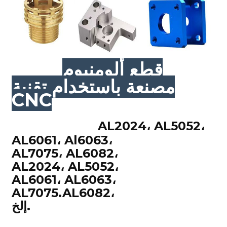
قطع ألومنيوم
مصنعة باستخدام تقنية
CNC
AL2024، AL5052،
AL6061، Al6063،
AL7075، AL6082،
AL2024، AL5052،
AL6061، AL6063،
AL7075.AL6082،
إلخ.