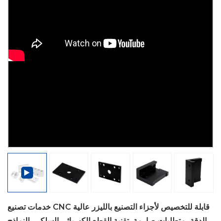
خدمات تصنيع CNC قابلة للتخصيص لأجزاء التصنيع بالليزر عالية
الدقة، متطلبات صارمة، تقنية القطع الكهربائي السلكي، النماذج