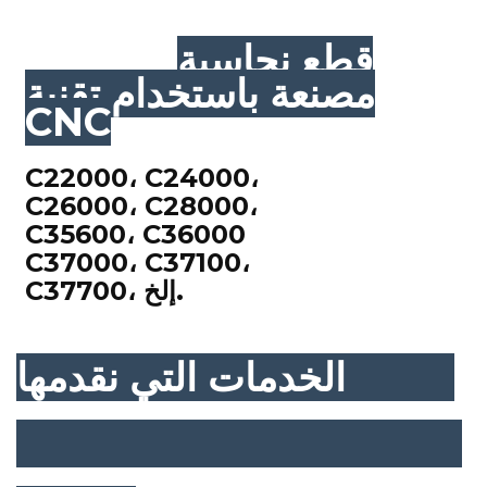
قطع نحاسية
مصنعة باستخدام تقنية
CNC
C22000، C24000،
C26000، C28000،
C35600، C36000
C37000، C37100،
C37700، إلخ.
الخدمات التي نقدمها