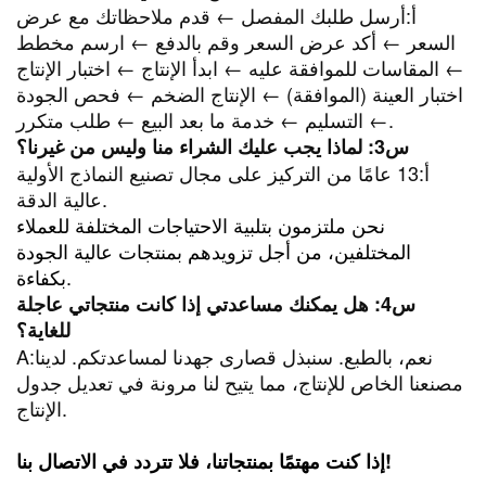
أ:
أرسل طلبك المفصل ← قدم ملاحظاتك مع عرض
السعر ← أكد عرض السعر وقم بالدفع ← ارسم مخطط
المقاسات للموافقة عليه ← ابدأ الإنتاج ← اختبار الإنتاج ←
اختبار العينة (الموافقة) ← الإنتاج الضخم ← فحص الجودة
← التسليم ← خدمة ما بعد البيع ← طلب متكرر.
س3: لماذا يجب عليك الشراء منا وليس من غيرنا؟
أ:
13 عامًا من التركيز على مجال تصنيع النماذج الأولية
عالية الدقة.
نحن ملتزمون بتلبية الاحتياجات المختلفة للعملاء
المختلفين، من أجل تزويدهم بمنتجات عالية الجودة
بكفاءة.
س4: هل يمكنك مساعدتي إذا كانت منتجاتي عاجلة
للغاية؟
نعم، بالطبع. سنبذل قصارى جهدنا لمساعدتكم. لدينا
A:
مصنعنا الخاص للإنتاج، مما يتيح لنا مرونة في تعديل جدول
الإنتاج.
إذا كنت مهتمًا بمنتجاتنا، فلا تتردد في الاتصال بنا!