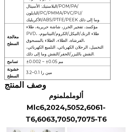
البلاستيك: الأسيتال/POM/PA/
النايلون/PC/PMMA/PVC/PU/
الأكريليك/ABS/PTFE/PEEK وما إلى ذلك.
مؤكسد، تفجير الخرز، شاشة حريرية، طلاء
PVD، طلاء الزنك/النيكل/الكروم/التيتانيوم،
معالجة
الفرشاة، الطلاء، الطلاء بالمسحوق،
السطح
التخميل، الرحلان الكهربائي، التلميع الكهربائي،
النقش بالليزر/الحفر/النقش وما إلى ذلك.
±0.002 ~ ±0.05 مم
تسامح
خشونة
مين را 0.1~3.2
السطح
وصف المنتج
ألوململمنوم
Mlc6,2024,5052,6061-
T6,6063,7050,7075-T6