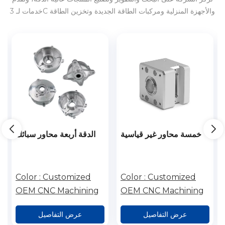
خدمات لـ 3C والأجهزة المنزلية ومركبات الطاقة الجديدة وتخزين الطاقة
وما إلى ذلك في الداخل والخارج.
خمسة محاور غير قياسية
الدقة أربعة محاور سبائك
مصنع أوتوماتيكي CNC
الألومنيوم CNC معالجة
آلات الفولاذ المقاوم للصدأ
النحاس سبائك الألومنيوم
معالجة سبائك الألومنيوم
أجزاء الفضاء
Color :
Customized
Color :
Customized
OEM CNC Machining
OEM CNC Machining
عرض التفاصيل
عرض التفاصيل