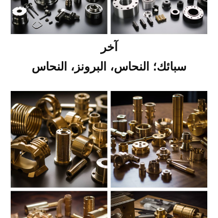
آخر
سبائك؛ النحاس، البرونز، النحاس