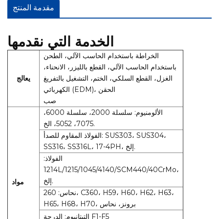
مقدمة المنتج
الخدمة التي نقدمها
الخراطة باستخدام الحاسب الآلي، الطحن
باستخدام الحاسب الآلي، القطع بالليزر، الانحناء،
الغزل، القطع السلكي، الختم، التشغيل بالتفريغ
يعالج
الكهربائي (EDM)، الحقن
صب
الألومنيوم: سلسلة 2000، سلسلة 6000،
7075، 5052، الخ.
الفولاذ المقاوم للصدأ: SUS303، SUS304،
SS316، SS316L، 17-4PH، إلخ.
الفولاذ:
1214L/1215/1045/4140/SCM440/40CrMo،
إلخ.
مواد
نحاس: 260، C360، H59، H60، H62، H63،
H65، H68، H70، برونز، نحاس
التيتانيوم: الدرجة F1-F5