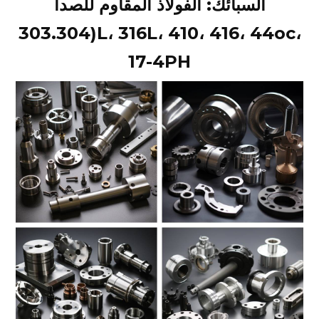
السبائك: الفولاذ المقاوم للصدأ
(303.304L، 316L، 410، 416، 44oc،
17-4PH