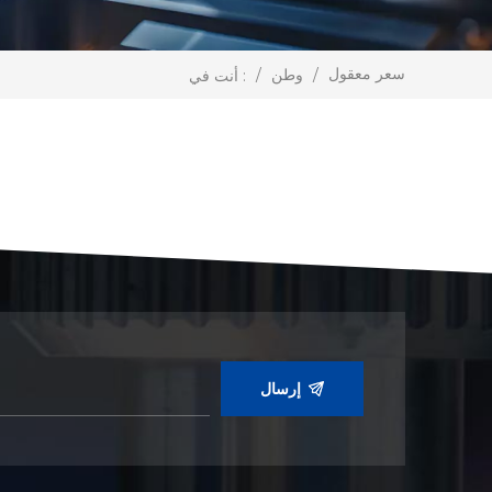
سعر معقول
/
وطن
/
أنت في :
إرسال